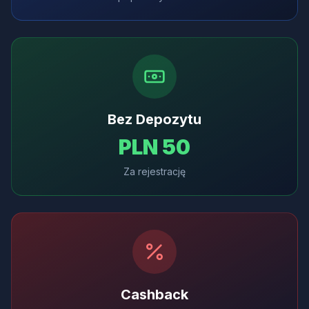
Bez Depozytu
PLN 50
Za rejestrację
Cashback