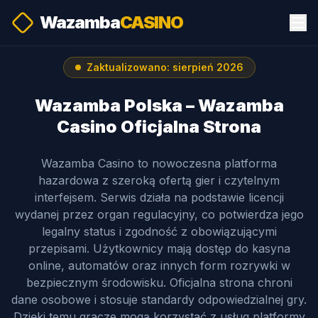
Wazamba
CASINO
Zaktualizowano: sierpień 2026
Wazamba Polska – Wazamba
Casino Oficjalna Strona
Wazamba Casino to nowoczesna platforma
hazardowa z szeroką ofertą gier i czytelnym
interfejsem. Serwis działa na podstawie licencji
wydanej przez organ regulacyjny, co potwierdza jego
legalny status i zgodność z obowiązującymi
przepisami. Użytkownicy mają dostęp do kasyna
online, automatów oraz innych form rozrywki w
bezpiecznym środowisku. Oficjalna strona chroni
dane osobowe i stosuje standardy odpowiedzialnej gry.
Dzięki temu gracze mogą korzystać z usług platformy