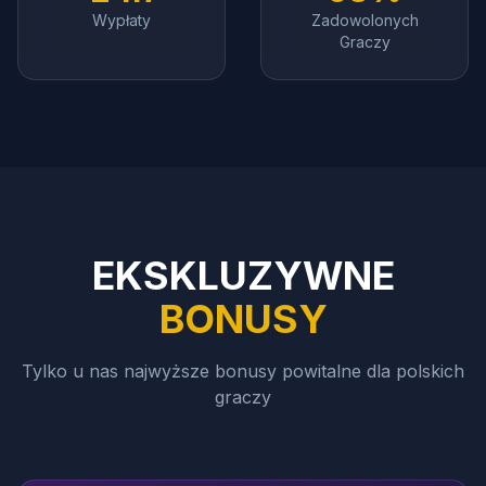
Wypłaty
Zadowolonych
Graczy
EKSKLUZYWNE
BONUSY
Tylko u nas najwyższe bonusy powitalne dla polskich
graczy