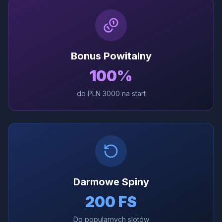
Bonus Powitalny
100%
do PLN 3000 na start
Darmowe Spiny
200 FS
Do popularnych slotów