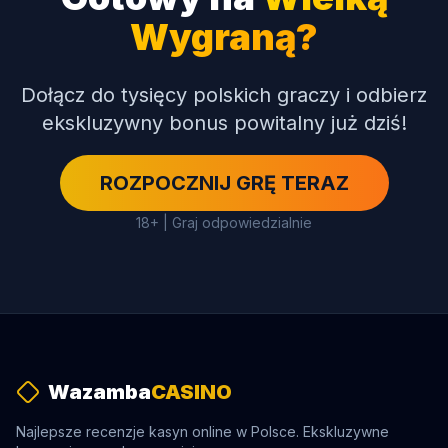
Wygraną?
Dołącz do tysięcy polskich graczy i odbierz
ekskluzywny bonus powitalny już dziś!
ROZPOCZNIJ GRĘ TERAZ
18+ | Graj odpowiedzialnie
Wazamba
CASINO
Najlepsze recenzje kasyn online w Polsce. Ekskluzywne